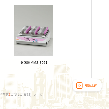
振荡器MMS-3021
视频上传
当前第
1
页
/
共
2
页
转到
页