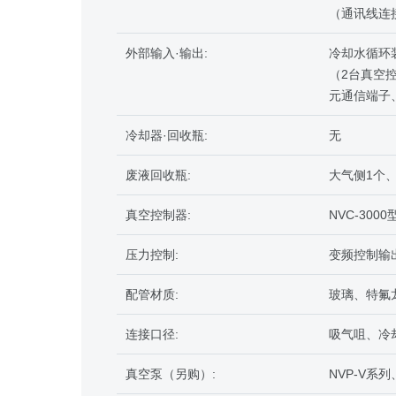
（通讯线连
外部输入·输出:
冷却水循环装
（2台真空
元通信端子
冷却器·回收瓶:
无
废液回收瓶:
大气侧1个
真空控制器:
NVC-300
压力控制:
变频控制输
配管材质:
玻璃、特氟龙
连接口径:
吸气咀、冷却
真空泵（另购）:
NVP-V系列