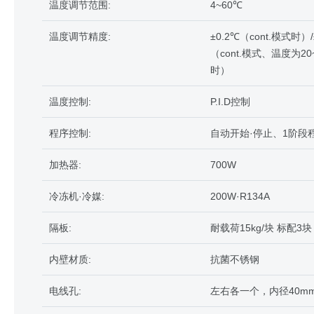
温度调节范围:
4~60℃
温度调节精度:
±0.2℃（cont.模式时）
（cont.模式、温度为20
时）
温度控制:
P.I.D控制
程序控制:
自动开始·停止、1阶段
加热器:
700W
冷冻机·冷媒:
200W·R134A
隔板:
耐载荷15kg/块 标配3块
内壁材质:
抗菌不锈钢
电线孔:
左右各一个，内径40m