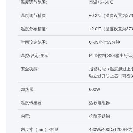
温度调节范围:
室温+5~60℃
温度调节精度:
±0.2℃（温度设置为37
温度分布精度:
±2.0℃（温度设置为37
时间设定范围:
0~99小时59分钟
温控/设定·显示:
P.I.D控制 SSR输出
安全功能:
报警功能（温度超过上
独立过升防止器（可变3
加热器:
600W
温度传感器:
热敏电阻器
内壁:
抗菌不锈钢
内尺寸（mm）·容量:
430Wx400Dx1200H·约