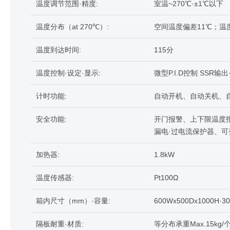
温度调节范围·精度:
室温~270℃·±1℃以下
温度分布（at 270℃）:
空间温度偏差11℃；温
温度到达时间:
115分
温度控制·设定·显示:
微型P.I.D控制 SSR
计时功能:
自动开机、自动关机、自
安全功能:
开门报警、上下限温度
漏电·过电流保护器、
加热器:
1.8kW
温度传感器:
Pt100Ω
箱内尺寸（mm）·容量:
600Wx500Dx1000H·30
隔板耐重·材质:
等分布承重Max.15kg/个