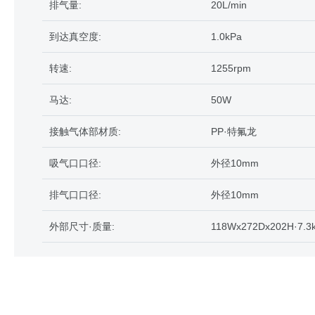
排气量:
20L/min
到达真空度:
1.0kPa
转速:
1255rpm
马达:
50W
接触气体部材质:
PP·特氟龙
吸气口口径:
外径10mm
排气口口径:
外径10mm
外部尺寸·质量:
118Wx272Dx202H·7.3